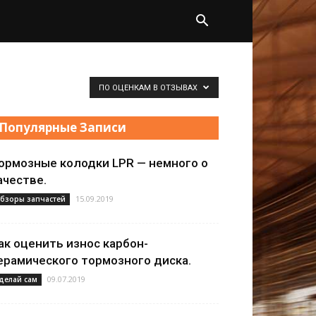
ПО ОЦЕНКАМ В ОТЗЫВАХ
Популярные Записи
ормозные колодки LPR — немного о
ачестве.
15.09.2019
бзоры запчастей
ак оценить износ карбон-
ерамического тормозного диска.
09.07.2019
делай сам