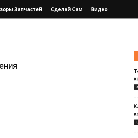
зоры Запчастей
Сделай Сам
Видео
жения
Т
к
О
К
к
С