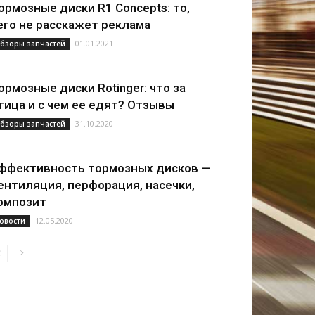
ормозные диски R1 Concepts: то,
его не расскажет реклама
01.01.2021
бзоры запчастей
ормозные диски Rotinger: что за
тица и с чем ее едят? Отзывы
31.10.2020
бзоры запчастей
ффективность тормозных дисков —
ентиляция, перфорация, насечки,
омпозит
12.05.2020
овости